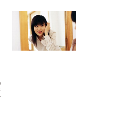
く
ま
場
ホ
せ
ッ