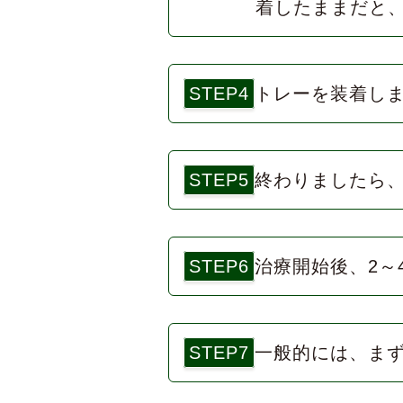
着したままだと
STEP4
トレーを装着し
STEP5
終わりましたら
STEP6
治療開始後、2～
STEP7
一般的には、ま